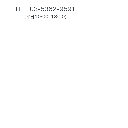
TEL:
03-5362-9591
(平日10:00~18:00)
メールフォーム
（運営）
株式会社ジェイ・プラン
東京都新宿区新宿1丁目4-13溝呂木第2ビル 3階
info@j-plan.com