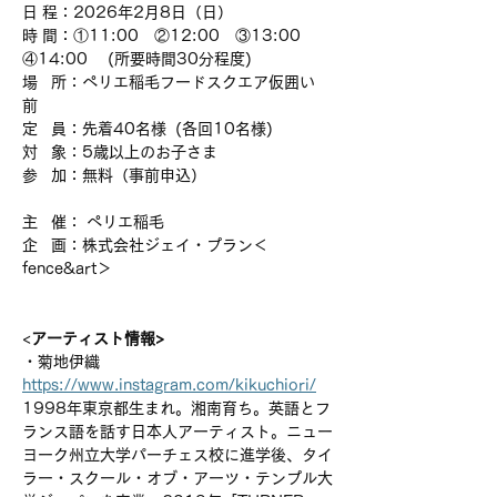
日 程：2026年2月8日（日）
時 間：①11:00　②12:00　③13:00　
④14:00 　(所要時間30分程度)
場   所：ペリエ稲毛フードスクエア仮囲い
前　　　
定   員：先着40名様  (各回10名様)　
対   象：5歳以上のお子さま
参   加：無料（事前申込） 
主   催： ペリエ稲毛
企   画：株式会社ジェイ・プラン＜
fence&art＞ 
<
アーティスト情報>
・菊地伊織　
https://www.instagram.com/kikuchiori/
1998年東京都生まれ。湘南育ち。英語とフ
ランス語を話す日本人アーティスト。ニュー
ヨーク州立大学パーチェス校に進学後、タイ
ラー・スクール・オブ・アーツ・テンプル大